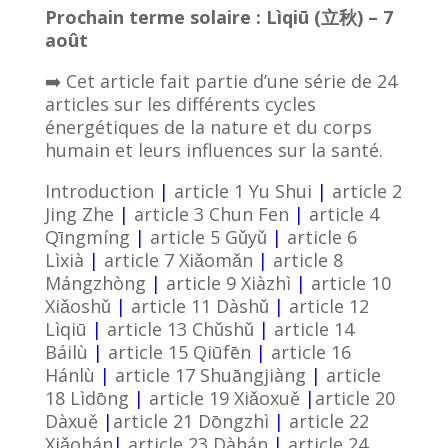
Prochain terme solaire : Lìqiū (立秋) – 7
août
➡️ Cet article fait partie d’une série de 24
articles sur les différents cycles
énergétiques de la nature et du corps
humain et leurs influences sur la santé.
Introduction
|
article 1 Yu Shui
|
article 2
Jing Zhe
|
article 3 Chun Fen
|
article 4
Qīngmíng
|
article 5 Gǔyǔ
|
article 6
Lìxià
|
article 7 Xiǎomǎn
|
article 8
Mángzhòng
|
article 9 Xiàzhì
|
article 10
Xiǎoshǔ
|
article 11 Dàshǔ
|
article 12
Lìqiū
|
article 13 Chǔshǔ
|
article 14
Báilù
|
article 15 Qiūfēn
|
article 16
Hánlù
|
article 17 Shuāngjiàng
|
article
18 Lìdōng
|
article 19 Xiǎoxuě
|
article 20
Dàxuě
|
article 21 Dōngzhì
|
article 22
Xiǎohán
|
article 23 Dàhán
|
article 24