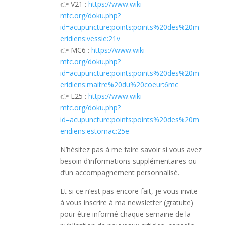
👉 V21 :
https://www.wiki-
mtc.org/doku.php?
id=acupuncture:points:points%20des%20m
eridiens:vessie:21v
👉 MC6 :
https://www.wiki-
mtc.org/doku.php?
id=acupuncture:points:points%20des%20m
eridiens:maitre%20du%20coeur:6mc
👉 E25 :
https://www.wiki-
mtc.org/doku.php?
id=acupuncture:points:points%20des%20m
eridiens:estomac:25e
N’hésitez pas à me faire savoir si vous avez
besoin d’informations supplémentaires ou
d’un accompagnement personnalisé.
Et si ce n’est pas encore fait, je vous invite
à vous inscrire à ma newsletter (gratuite)
pour être informé chaque semaine de la