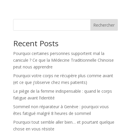
t
e
r
n
Rechercher
a
t
Recent Posts
i
v
Pourquoi certaines personnes supportent mal la
e
canicule ? Ce que la Médecine Traditionnelle Chinoise
:
peut nous apprendre
Pourquoi votre corps ne récupère plus comme avant
(et ce que j’observe chez mes patients)
Le piège de la femme indispensable : quand le corps
fatigue avant l’identité
Sommeil non réparateur à Genève : pourquoi vous
êtes fatigué malgré 8 heures de sommeil
Pourquoi tout semble aller bien… et pourtant quelque
chose en vous résiste