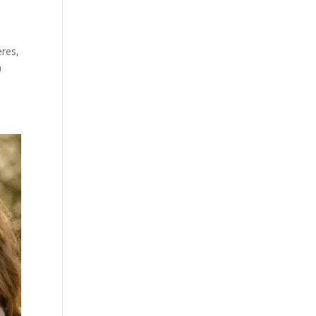
ères,
à