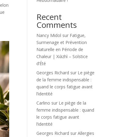
Hebdomadaire !
selon
que
Recent
Comments
Nancy Midol
sur
Fatigue,
Surmenage et Prévention
Naturelle en Période de
Chaleur | Xiàzhì – Solstice
d’Été
Georges Richard
sur
Le piège
de la femme indispensable :
quand le corps fatigue avant
l’identité
Carlino
sur
Le piège de la
femme indispensable : quand
le corps fatigue avant
l’identité
Georges Richard
sur
Allergies