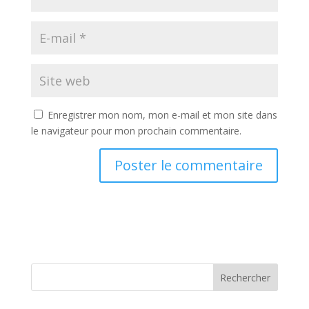
Enregistrer mon nom, mon e-mail et mon site dans
le navigateur pour mon prochain commentaire.
A
l
t
e
r
n
Rechercher
a
t