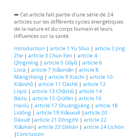
➡️ Cet article fait partie d’une série de 24
articles sur les différents cycles énergétiques
de la nature et du corps humain et leurs
influences sur la santé.
Introduction
|
article 1 Yu Shui
|
article 2 Jing
Zhe
|
article 3 Chun Fen
|
article 4
Qīngmíng
|
article 5 Gǔyǔ
|
article 6
Lìxià
|
article 7 Xiǎomǎn
|
article 8
Mángzhòng
|
article 9 Xiàzhì
|
article 10
Xiǎoshǔ
|
article 11 Dàshǔ
|
article 12
Lìqiū
|
article 13 Chǔshǔ
|
article 14
Báilù
|
article 15 Qiūfēn
|
article 16
Hánlù
|
article 17 Shuāngjiàng
|
article 18
Lìdōng
|
article 19 Xiǎoxuě
|
article 20
Dàxuě
|
article 21 Dōngzhì
|
article 22
Xiǎohán
|
article 23 Dàhán
|
article 24 Lìchūn
|
Conclusion